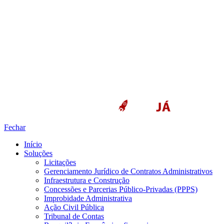
Fechar
Início
Soluções
Licitações
Gerenciamento Jurídico de Contratos Administrativos
Infraestrutura e Construção
Concessões e Parcerias Público-Privadas (PPPS)
Improbidade Administrativa
Ação Civil Pública
Tribunal de Contas