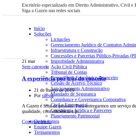
Escritório especializado em Direito Administrativo, Civil e
Siga a Gazen nas redes sociais
Início
Soluções
Licitações
Gerenciamento Jurídico de Contratos Admini
Infraestrutura e Construção
Concessões e Parcerias Público-Privadas (P
21
mar
Improbidade Administrativa
Sem categoria
Ação Civil Pública
Tribunal de Contas
Reequilíbrio Econômico-financeiro
A experiência por trás do conceito
Cessão de Acervo Técnico
Sancionamento Administrativo
21 de março de 2019
Mandado de Segurança
Por
sitesja
Compliance e Governança Corporativa
Civil e Empresarial
A Gazen é feita de pessoas. Para entregarmos um serviço d
Consultoria Jurídica e Pareceres
qualidade, com eficiência e p...
Planejamento Patrimonial
Quem somos
Continue lendo
Equipe Gazen
Treinamentos